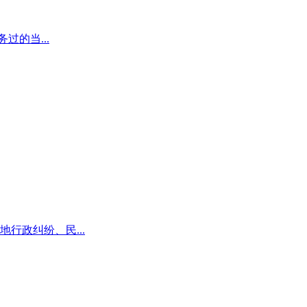
的当...
行政纠纷、民...