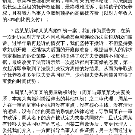
创造、收集和整理相关证据，辅助相关的法律论述，向法院提
供长达上百组的抚养权证据，最终艰难胜诉，获得孩子的抚养
权，且替我方当事人争取到顶格的高额抚养费（以对方年收入
的
30%
的比例支付）；
7.岳某某诉赖某某离婚纠纷一案，我们作为原告方，在第
一次起诉且对方坚决不同意离婚甚至就连经办法官也劝我们撤
诉、过半年后再起诉的情况下，我们坚持不撤诉，不但坚持要
求如期开庭，还继续为后面的开庭做准备，根据当事人的诉求
制定相应的诉讼策略，收集和提供了双方夫妻感情不和的证
据，最终改变了法官暗示第一次起诉都判不离婚的态度，第一
次起诉即争取到了法院判决双方离婚的好结果。从而为争取孩
子抚养权和多争取夫妻共同财产、少承担夫妻共同债务夺得了
宝贵的时间优势
；
8.周某与郑某某的房屋确权纠纷（周某与郑某某为夫妻关
系，本案为离婚纠纷延伸出的其他纠纷）之二审代理，周某一
方在一审的庭审中的抗辩没有重点，没有核心主线，没有清晰
的逻辑，没有自洽的完善的系统的法律论述，导致周某在一审
中败诉，周某名下的房产被认定为夫妻共同财产，且认定周某
有转移夫妻共同财产的恶意。周某二审败诉后，变更代理人，
委托我们介入，一方面指导当事人准备证据，另一方面通过专