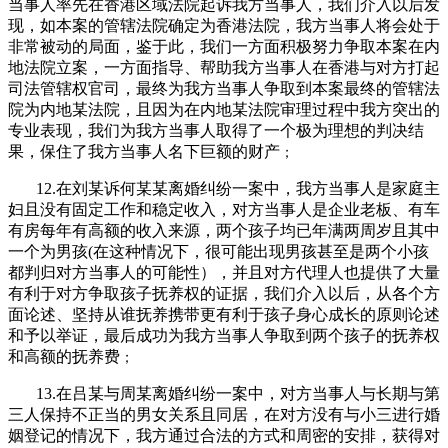
当事人率先在香港区域法院起诉我方当事人，我们介入以后发
现，如本案的管辖法院确定为香港法院，我方当事人将会处于
非常被动的局面，鉴于此，我们一方面积极努力争取本案在内
地法院立案，一方面指导、帮助我方当事人在香港与对方打起
司法管辖权官司，最终为我方当事人争取到本案最终的管辖法
院为内地某法院，且因为在内地某法院审理过程中我方突出的
专业表现，我们为我方当事人取得了一个极为理想的判决结
果，保住了我方当事人名下巨额的财产
；
12.在刘某诉何某某离婚纠纷一案中，我方当事人是家庭主
妇且没有固定工作和稳定收入，对方当事人是企业老板、有车
有房每年有高额的收入来源，两个孩子均已年满两周岁且其中
一个为男孩(在这种情况下，很可能出现男孩甚至是两个小孩
都判归对方当事人的可能性），并且对方代理人也提供了大量
有利于对方争取孩子抚养权的证据，我们介入以后，从各个方
面论述、坚持从谁抚养携带更有利于孩子身心成长的原则论述
和予以举证，最后成功为我方当事人争取到两个孩子的抚养权
和高额的抚养费
；
13.在吕某与周某离婚纠纷一案中，对方当事人与长期与第
三人保持不正当的男女关系且同居，在对方没有与小三进行婚
姻登记的情况下，我方通过合法的方式和周密的安排，获得对