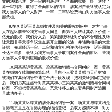
业的法律论述，对一审的判决进行了全面的批驳，终于逆转了
原一审判决，取得了全面胜诉的结果，涉案房产最终被认定为
我方当事人的个人财产，一审、二审诉讼费均由对方当事人全
部承担
;
9.在李某诉王某离婚案件及相关的股权纠纷中，对方当事
人在起诉前未经我方当事人同意，向第三人转让其名下价值上
亿元的股权，我们介入后，紧紧围绕转让对价的不合理性及转
让意图非善意等争议焦点展开全面的论述，并辅助相关的大量
证据，先后经历一审、二审和独立机构评估都程序，诉讼周期
长达三年多，最终为我方当事人争取到案件全面的胜诉，替我
方当事人争取到巨额的股权价值
;
10.周某某诉黄某某、梁某某撤销赠与合同纠纷一案，黄某
某在婚姻存续期间频繁出轨，且向小三梁某某赠与天价财物，
被我们在离婚纠纷中通过合法手段发现且把相关证据固定完善
后，我们另案提起针对黄某某和小三梁某某的撤销赠与合同纠
纷案，不但把黄某某私自、恶意转移走的夫妻共同财产追回，
且成功多分
；
11.杨某某诉谭某的涉外离婚纠纷一案，杨某某与谭某均是
香港籍贯且是在香港办理的结婚登记，后双方感情不和，对方