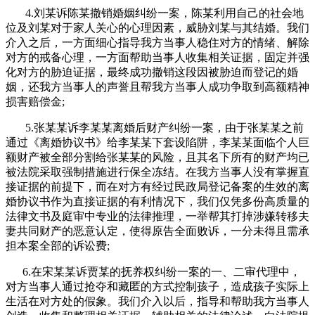
4.刘某诉陈某撤销婚姻纠纷一案，陈某利用自己的社会地
位及刘某对于家人关心的心理因素，威胁刘某与其结婚。我们
介入之后，一方面细心指导我方当事人稳住对方的情绪、解除
对方的戒备心理，一方面帮助当事人收集相关证据，固定并强
化对方的胁迫证据，最终成功撤销这段因被胁迫而登记的婚
姻，还我方当事人的声誉且帮我方当事人成功争取到高额精神
损害赔偿金;
5.张某某诉李某某离婚后财产纠纷一案，由于张某某之前
通过《离婚协议书》给李某某下套设陷阱，李某某面临个人巨
额财产被全部分割给张某某的风险，且其名下所有的财产均已
被法院采取强制措施进行保全冻结。在我方当事人没有掌握直
接证据的前提下，而在对方有经过民政局登记备案的生效的离
婚协议书作为直接证据的有利情况下，我们仅凭多份高质量的
法律文书及庭审中专业的法律推理，一举帮其打掉涉嫌转移夫
妻共同财产的恶意认定，使得原告全面败诉，一分未得且需承
担本案全部的诉讼费;
6.
在宋某某诉贾某的抚养权纠纷一案的一、二审代理中，
对方当事人通过抢夺和藏匿的方式控制孩子，造成孩子实际上
生活在对方处的假象。我们介入以后，指导和帮助我方当事人