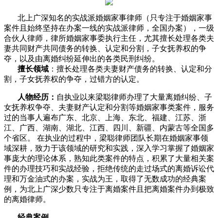
北上广深知名的实战派婚姻家事律师（只专注于婚姻家事
案件且始终坚持在办案一线的实战派律师，全国办案），一级
合伙人律师，律所婚姻家事委执行主任，尤其擅长处理各类夫
妻共同财产共同债务的转换、认定和分割，子女抚养权的争
夺，以及由离婚纠纷延伸出的各类民刑纠纷。
擅长领域
：擅长处理各类夫妻财产债务的转换、认定和分
割，子女抚养权的争夺，过错方的认定。
人物经历：
自执业以来梁聪律师办理了大量离婚纠纷、子
女抚养权争夺、夫妻财产认定和分割等婚姻家事类案件，服务
过的当事人遍布广东、北京、上海、东北、福建、江苏、浙
江、广西、湖南、湖北、江西、四川、新疆、内蒙古等全国多
个省区。 在执业的过程中，梁聪律师团队长期在婚姻家事领
域深耕，致力于该领域的研究和实践，深入学习掌握了婚姻家
事庞大的理论体系，熟知此类案件的特点，积累了大量相关案
件的办理技巧和实战经验，拒绝传统的走过场式的离婚诉讼代
理和万金油式的办案，实战为王，取得了无数成功的经典案
例，为北上广深少数只专注于离婚案件且把离婚案件办到极致
的离婚律师。
经典案例