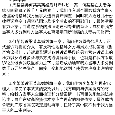
1.周某某诉何某某离婚后财产纠纷一案，何某某在夫妻存
续期间隐藏了近千万元的资产，我们介入后全面给我方当事人
梳理案情指导我方当事人进行资产调查，同时我方通过几十份
律师调查令（调查范围涉及多个省市的不同部门），最终掌握
有力证据，并通过系统的法律论述和专业的举证，成功帮我方
当事人多分到对方当事人在离婚期间所隐瞒的夫妻共同财产;
2.何某起诉梁某离婚纠纷一案，我们作为原告代理人，正
式起诉前提前介入、有技巧性地指导女方与男方成功签署《财
产协议书》，起诉后又通过各种诉讼手段给男方营造诉讼上的
压力以及通过多番与男方沟通调解等手段，也就是在我方采取
诉讼加谈判的双重努力之下，最后成功地帮我方当事人多分到
数千万元的净资产，间接、变相地达到了使男方净身出户的效
果；
3.李某某诉王某离婚纠纷一案，我们作为李某某的再审代
理人，接受了李某某的委托以后，我方调阅与该案所有的材
料，给我方当事人全面梳理和分析案情，书写相关系统的法律
论述，向广东省高院提供本案应当再审的相关依据，最终成功
争取到广东省高院裁定启动再审，扭转了某中院不利于我方当
事人的二审判决;